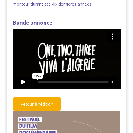
monteur durant ces dix dernières années.
Bande annonce
Retour à l'édition